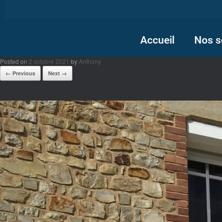
Accueil
Nos s
Posted on
2 octobre 2021
by
Anthony
← Previous
Next →