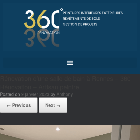
Rénovation d’une salle de bain à Rennes – 360
Rénovation – Artisan peintre
Posted on
9 janvier 2023
by
Anthony
← Previous
Next →