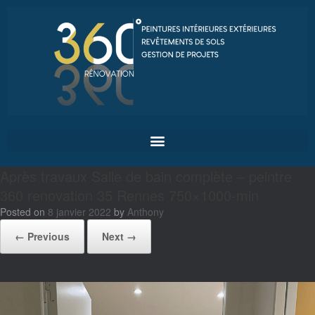
Après travaux Salle de bain complète – peintre
360 renovation 35 Rennes 750×1000-min
Posted on
8 janvier 2022
by
Anthony
← Previous
Next →