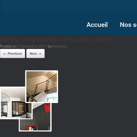
Accueil
Nos s
peintre 35 rennes 360 renovation 200×200
Posted on
5 décembre 2017
by
Anthony
← Previous
Next →