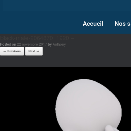
Accueil
Nos s
Black-male-2064870_1920 –
Posted on
22 novembre 2017
by
Anthony
← Previous
Next →