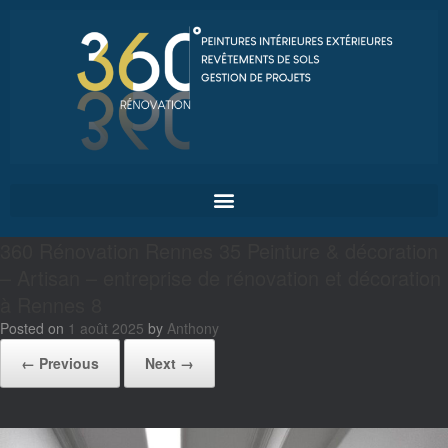
360 Rénovation Rennes 35 Peinture & décoration
– Artisan – entreprise de rénovation et décoration
à Rennes 8
Posted on
1 août 2025
by
Anthony
← Previous
Next →