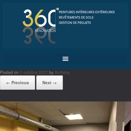
Posted on
2 octobre 2021
by
Anthony
← Previous
Next →